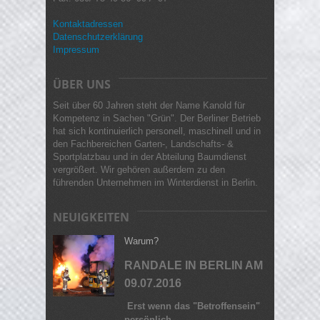
Kontaktadressen
Datenschutzerklärung
Impressum
ÜBER UNS
Seit über 60 Jahren steht der Name Kanold für
Kompetenz in Sachen "Grün". Der Berliner Betrieb
hat sich kontinuierlich personell, maschinell und in
den Fachbereichen Garten-, Landschafts- &
Sportplatzbau und in der Abteilung Baumdienst
vergrößert. Wir gehören außerdem zu den
führenden Unternehmen im Winterdienst in Berlin.
NEUIGKEITEN
Warum?
RANDALE IN BERLIN AM
09.07.2016
Erst wenn das "Betroffensein"
persönlich…