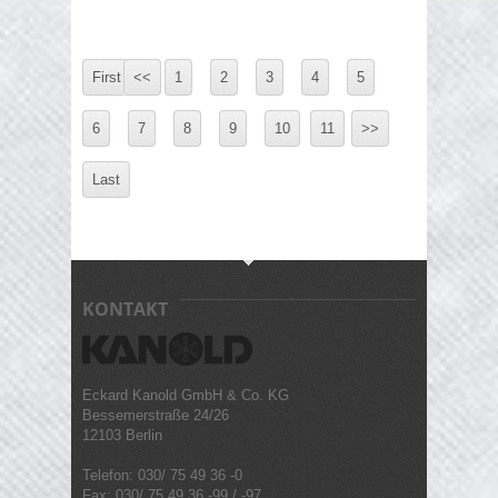
First
<<
1
2
3
4
5
6
7
8
9
10
11
>>
Last
KONTAKT
Eckard Kanold GmbH & Co. KG
Bessemerstraße 24/26
12103 Berlin
Telefon: 030/ 75 49 36 -0
Fax: 030/ 75 49 36 -99 / -97