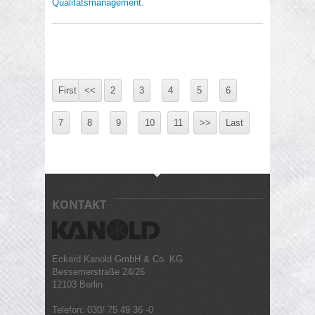
Qualitätsmanagement.
First
<<
2
3
4
5
6
7
8
9
10
11
>>
Last
KONTAKT
Eckard Kanold GmbH & Co. KG
Bessemerstraße 24/26
12103 Berlin
Telefon: 030/ 75 49 36 -0